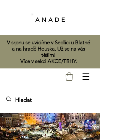
A N A D E
V srpnu se uvidíme v Sedlici u Blatné
a na hradě Houska. Už se na vás
těším!
Více v sekci AKCE/TRHY.