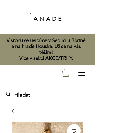
A N A D E
V srpnu se uvidíme v Sedlici u Blatné
a na hradě Houska. Už se na vás
těším!
Více v sekci AKCE/TRHY.