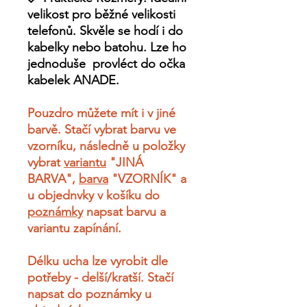
velikost pro běžné velikosti
telefonů. Skvěle se hodí i do
kabelky nebo batohu. Lze ho
jednoduše provléct do očka
kabelek ANADE.
Pouzdro můžete mít i v jiné
barvě. Stačí vybrat barvu ve
vzorníku, následně u položky
vybrat
variantu
"JINÁ
BARVA",
barva
"VZORNÍK" a
u objednvky v košíku do
poznámky
napsat barvu a
variantu zapínání.
Délku ucha lze vyrobit dle
potřeby - delší/kratší. Stačí
napsat do poznámky u