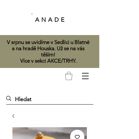
A N A D E
V srpnu se uvidíme v Sedlici u Blatné
a na hradě Houska. Už se na vás
těším!
Více v sekci AKCE/TRHY.