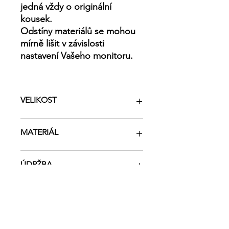
jedná vždy o originální
kousek
.
Odstíny materiálů se mohou
mírně lišit v závislosti
nastavení Vašeho monitoru.
VELIKOST
Výška 20 cm
MATERIÁL
Šířka 12 cm
Délka ucha 128 cm
Složení: 100% recyklovaná bavlna
ÚDRŽBA
Zavírání na dřevěný korálek nebo
kovový patent
Ruční praní na 30°C, nečistit
chemicky, nesušit v sušičce.