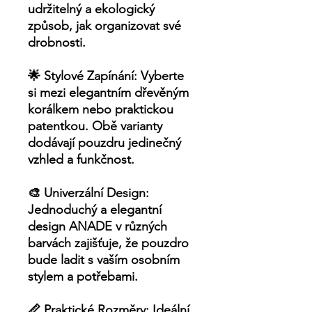
udržitelný a ekologický
způsob, jak organizovat své
drobnosti.
🌟
Stylové Zapínání:
Vyberte
si mezi elegantním dřevěným
korálkem nebo praktickou
patentkou. Obě varianty
dodávají pouzdru jedinečný
vzhled a funkčnost.
🎨
Univerzální Design:
Jednoduchý a elegantní
design ANADE v různých
barvách zajišťuje, že pouzdro
bude ladit s vaším osobním
stylem a potřebami.
📏
Praktické Rozměry:
Ideální