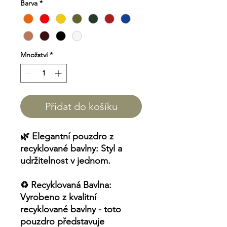
Barva
*
Množství
*
Přidat do košíku
🌿
Elegantní pouzdro z
recyklované bavlny: Styl a
udržitelnost v jednom.
♻️
Recyklovaná Bavlna:
Vyrobeno z kvalitní
recyklované bavlny - toto
pouzdro představuje