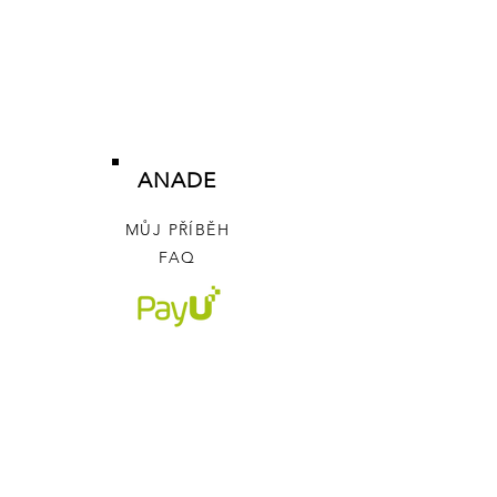
ANADE
MŮJ PŘÍBĚH
FAQ
POMOC
OBCHODNÍ PODMÍNKY
OCHRANA OSOBNÍCH ÚDAJŮ
PLATBA
&
DOPRAVA & VRÁCENÍ