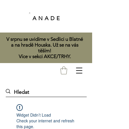
A N A D E
V srpnu se uvidíme v Sedlici u Blatné
a na hradě Houska. Už se na vás
těším!
Více v sekci AKCE/TRHY.
Widget Didn’t Load
Check your internet and refresh
this page.