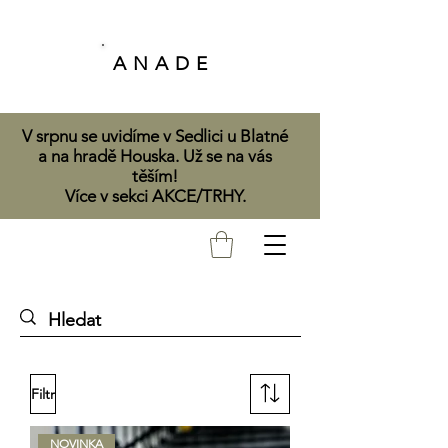
A N A D E
V srpnu se uvidíme v Sedlici u Blatné
a na hradě Houska. Už se na vás
těším!
Více v sekci AKCE/TRHY.
Filtr
NOVINKA