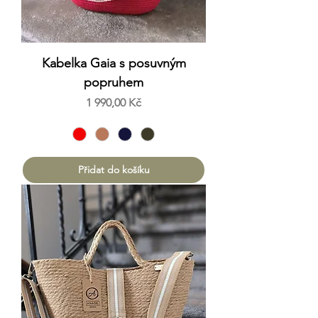
Kabelka Gaia s posuvným
popruhem
Cena
1 990,00 Kč
Přidat do košíku