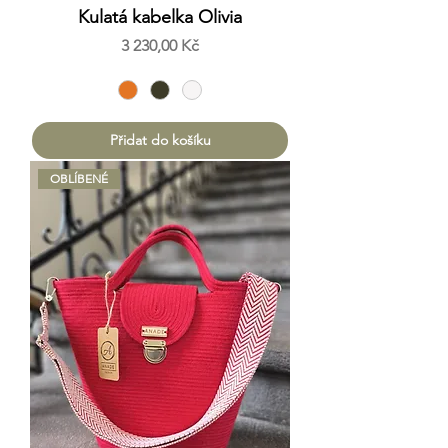
Kulatá kabelka Olivia
Cena
3 230,00 Kč
Přidat do košíku
OBLÍBENÉ