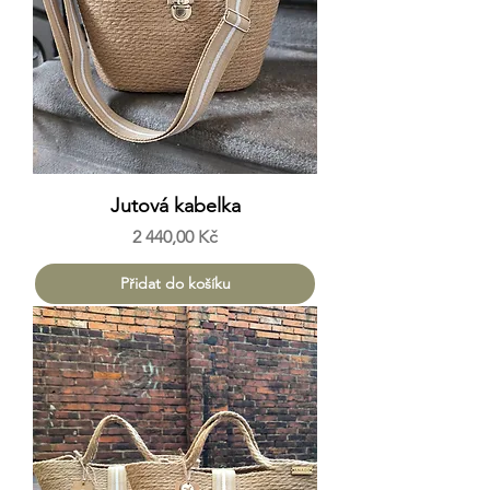
Jutová kabelka
Cena
2 440,00 Kč
Přidat do košíku