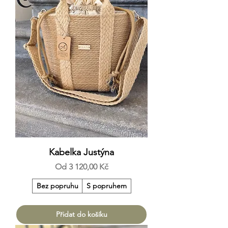
Kabelka Justýna
Zvýhodněná cena
Od
3 120,00 Kč
Bez popruhu
S popruhem
Přidat do košíku