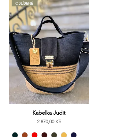
OBLÍBENÉ
Kabelka Judit
Cena
2 870,00 Kč