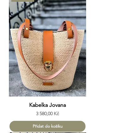
Kabelka Jovana
Cena
3 580,00 Kč
Přidat do košíku