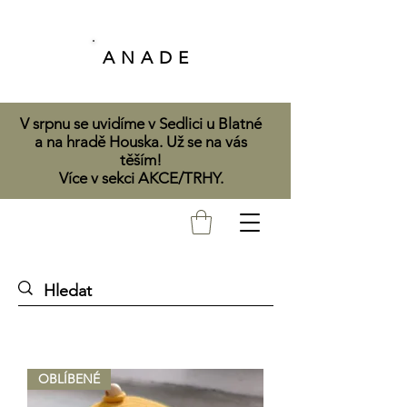
A N A D E
V srpnu se uvidíme v Sedlici u Blatné
a na hradě Houska. Už se na vás
těším!
Více v sekci AKCE/TRHY.
OBLÍBENÉ