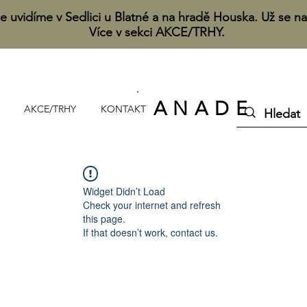
e uvidíme v Sedlici u Blatné a na hradě Houska. Už se na
Více v sekci AKCE/TRHY.
A N A D E
AKCE/TRHY
KONTAKT
Widget Didn’t Load
Check your internet and refresh
this page.
If that doesn’t work, contact us.