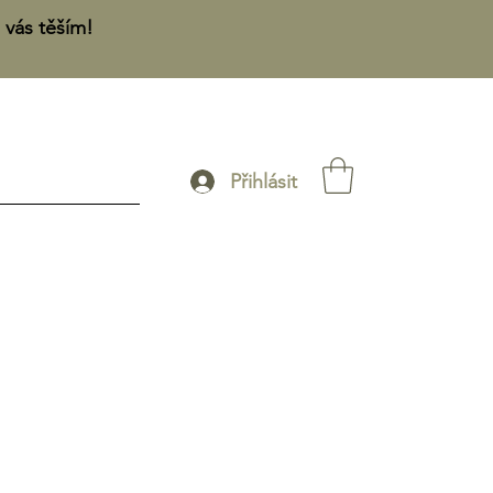
 vás těším!
Přihlásit