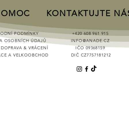
POMOC
KONTAKTUJTE NÁ
ODNÍ PODMÍNKY
+420 608 961 915
A OSOBNÍCH ÚDAJŮ
INFO@ANADE.CZ
&
DOPRAVA & VRÁCENÍ
IČO 09368159
ÁCE A VELKOOBCHOD
DIČ CZ7757181212