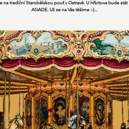
te na tradiční Starobělskou pouť v Ostravě. U hřbitova bude stát 
ANADE. Už se na Vás těšíme :-)...