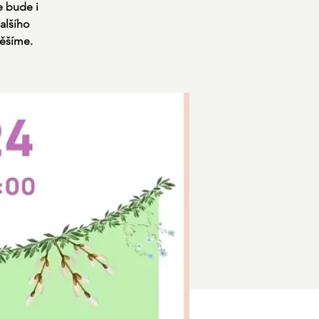
e bude i
alšího
těšíme.