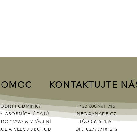
POMOC
KONTAKTUJTE NÁ
ODNÍ PODMÍNKY
+420 608 961 915
A OSOBNÍCH ÚDAJŮ
INFO@ANADE.CZ
&
DOPRAVA & VRÁCENÍ
IČO 09368159
ÁCE A VELKOOBCHOD
DIČ CZ7757181212