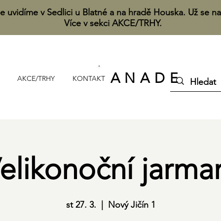
e uvidíme v Sedlici u Blatné a na hradě Houska. Už se na
Více v sekci AKCE/TRHY.
A N A D E
AKCE/TRHY
KONTAKT
elikonoční jarma
st 27. 3.
  |  
Nový Jičín 1