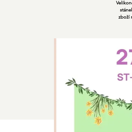
Velikon
stáne
zboží 