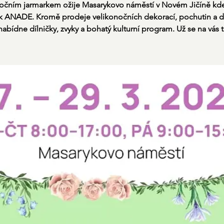
očním jarmarkem ožije Masarykovo náměstí v Novém Jičíně kd
k ANADE. Kromě prodeje velikonočních dekorací, pochutin a d
nabídne dílničky, zvyky a bohatý kulturní program. Už se na vás 