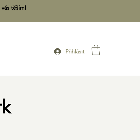
 vás těším!
Přihlásit
rk