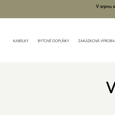
V srpnu s
KABELKY
BYTOVÉ DOPLŇKY
ZAKÁZKOVÁ VÝROBA
V