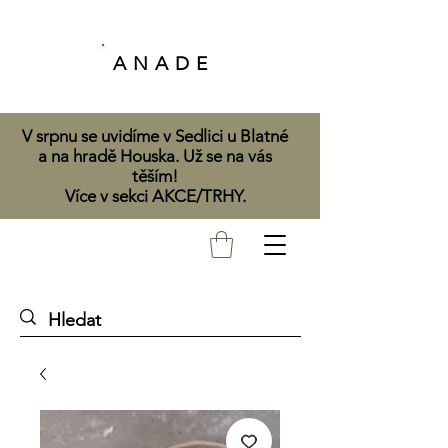
A N A D E
V srpnu se uvidíme v Sedlici u Blatné
a na hradě Houska. Už se na vás
těším!
Více v sekci AKCE/TRHY.