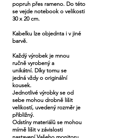
popruh přes rameno. Do této
se vejde notebook o velikosti
30 x 20 cm.
Kabelku lze objednta i v jiné
barvě.
Každý výrobek je
mnou
ručně
vyrobený a
unikátní. Díky tomu se
jedná vždy o originální
kousek
.
Jednotlivé výrobky se od
sebe mohou drobně lišit
velikostí, uvedený rozměr je
přibližný.
Odstíny materiálů se mohou
mírně lišit v závislosti
nastavení Vašeho monitoru.