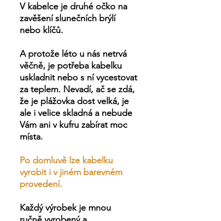
V kabelce je druhé očko na
zavěšení slunečních brýlí
nebo klíčů.
A protože léto u nás netrvá
věčně, je potřeba kabelku
uskladnit nebo s ní vycestovat
za teplem. Nevadí, ač se zdá,
že je plážovka dost velká, je
ale i velice skladná a nebude
Vám ani v kufru zabírat moc
místa.
Po domluvě lze kabelku
vyrobit i v jiném barevném
provedení.
Každý výrobek je
mnou
ručně
vyrobený a