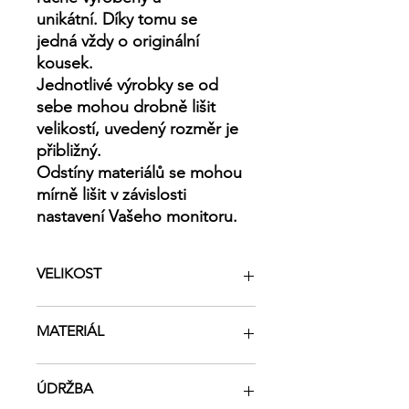
unikátní. Díky tomu se
jedná vždy o originální
kousek
.
Jednotlivé výrobky se od
sebe mohou drobně lišit
velikostí, uvedený rozměr je
přibližný.
Odstíny materiálů se mohou
mírně lišit v závislosti
nastavení Vašeho monitoru.
VELIKOST
Výška 31 cm
MATERIÁL
Délka nahoře 50 cm
Délka dole 29 cm
Šířka 13 cm
Složení: 100% recyklovaná bavlna
ÚDRŽBA
Velikost/délka ucha 60 cm, šířka ucha
Magnetické zapínání