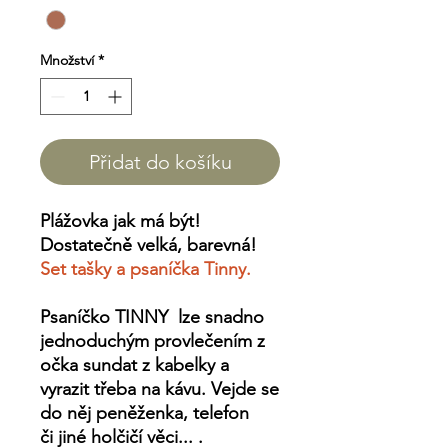
Množství
*
Přidat do košíku
Plážovka jak má být!
Dostatečně velká, barevná!
Set tašky a psaníčka Tinny.
Psaníčko TINNY
lze snadno
jednoduchým provlečením z
očka sundat z kabelky a
vyrazit třeba na kávu. Vejde se
do něj peněženka, telefon
či jiné holčičí věci... .