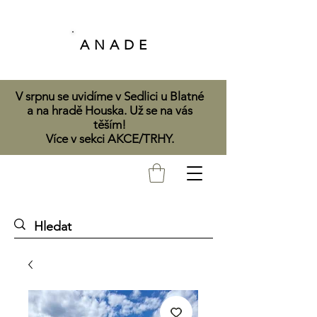
A N A D E
V srpnu se uvidíme v Sedlici u Blatné
a na hradě Houska. Už se na vás
těším!
Více v sekci AKCE/TRHY.