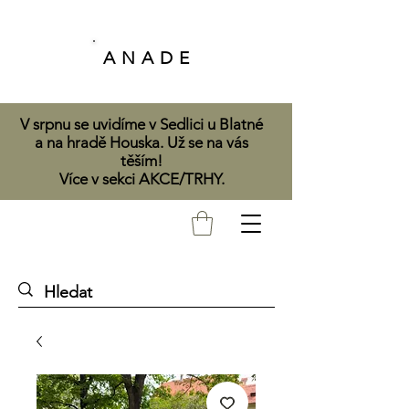
A N A D E
V srpnu se uvidíme v Sedlici u Blatné
a na hradě Houska. Už se na vás
těším!
Více v sekci AKCE/TRHY.