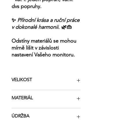
dvs popruhy.
✨
Přírodní krása a ruční práce
v dokonalé harmonii.
🌿👜
Odstíny materiálů se mohou
mírně lišit v závislosti
nastavení Vašeho monitoru.
VELIKOST
Výška 20 cm
MATERIÁL
Délka dole 25 cm
Délka nahoře 28 cm
Šířka dole 12 cm
100% recyklovaná bavlna
ÚDRŽBA
Šířka nahoře 12 cm
Vodní hyacint
Délka popruhu var.l. 55 cm
Magnetické zapínání, kovová karabina
Délka popruhu var.ll. 42 cm a 71 cm
Ruční čištění na 30°C, nečistit