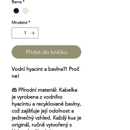
Barva
*
Množství
*
Přidat do košíku
Vodní hyacint a bavlna?! Proč
ne!
👜
Přírodní materiál:
Kabelka
je vyrobena z vodního
hyacintu a recyklované bavlny,
což zajišťuje její odolnost a
jedinečný vzhled. Každý kus je
originál, ručně vytvořený s