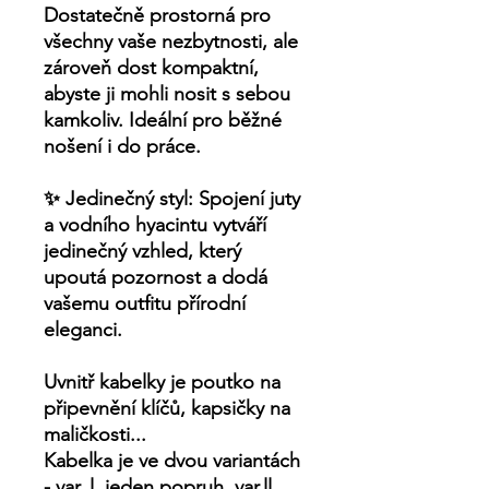
Dostatečně prostorná pro
všechny vaše nezbytnosti, ale
zároveň dost kompaktní,
abyste ji mohli nosit s sebou
kamkoliv. Ideální pro běžné
nošení i do práce.
✨
Jedinečný styl:
Spojení juty
a vodního hyacintu vytváří
jedinečný vzhled, který
upoutá pozornost a dodá
vašemu outfitu přírodní
eleganci.
Uvnitř kabelky je poutko na
připevnění klíčů, kapsičky na
maličkosti...
Kabelka je ve dvou variantách
- var. l. jeden popruh, var.ll.